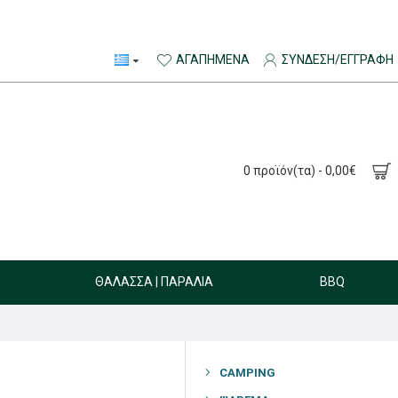
ΑΓΑΠΗΜΈΝΑ
ΣΎΝΔΕΣΗ/ΕΓΓΡΑΦΉ
0 προϊόν(τα) - 0,00€
ΘΆΛΑΣΣΑ | ΠΑΡΑΛΊΑ
BBQ
CAMPING