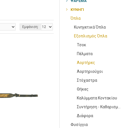
ΨΆΡΕΜΑ
ΚΥΝΉΓΙ
Όπλα
Εμφάνιση:
Κυνηγετικά Όπλα
Εξοπλισμός Όπλα
Τσοκ
Πέλματα
Αορτήρες
Αορτηριούχοι
Στόχαστρα
Θήκες
Καλύμματα Κοντακίου
Συντήρηση - Καθαρισμός Όπλων
Διάφορα
Φυσίγγια