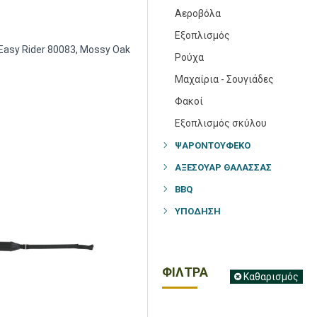
Αεροβόλα
Εξοπλισμός
Easy Rider 80083, Mossy Oak
Ρούχα
Μαχαίρια - Σουγιάδες
Φακοί
Εξοπλισμός σκύλου
ΨΑΡΟΝΤΟΎΦΕΚΟ
ΑΞΕΣΟΥΑΡ ΘΑΛΑΣΣΑΣ
BBQ
ΥΠΌΔΗΣΗ
ΦΙΛΤΡΑ
Καθαρισμός