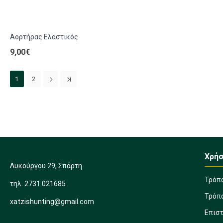
Αορτήρας Ελαστικός
9,00€
1
2
Χρήσ
Λυκούργου 29, Σπάρτη
Τρόπ
τηλ. 2731 021685
Τρόπ
xatzishunting@gmail.com
Επισ