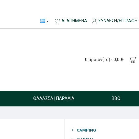
ΑΓΑΠΗΜΈΝΑ
ΣΎΝΔΕΣΗ/ΕΓΓΡΑΦΉ
0 προϊόν(τα) - 0,00€
ΘΆΛΑΣΣΑ | ΠΑΡΑΛΊΑ
BBQ
CAMPING