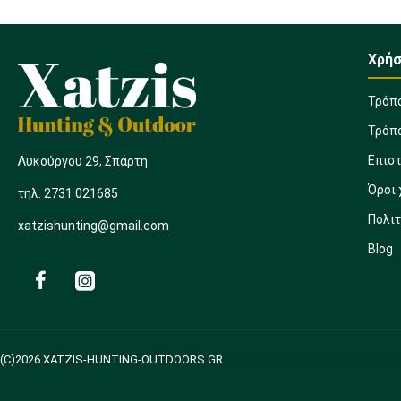
Χρήσ
Τρόπ
Τρόπ
Επισ
Λυκούργου 29, Σπάρτη
Όροι
τηλ. 2731 021685
Πολι
xatzishunting@gmail.com
Blog
(C)2026 XATZIS-HUNTING-OUTDOORS.GR