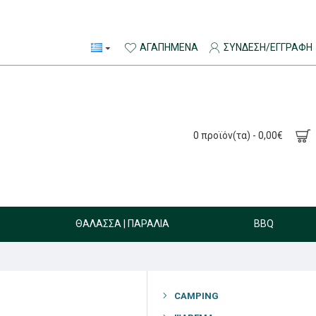
ΑΓΑΠΗΜΈΝΑ
ΣΎΝΔΕΣΗ/ΕΓΓΡΑΦΉ
0 προϊόν(τα) - 0,00€
ΘΆΛΑΣΣΑ | ΠΑΡΑΛΊΑ
BBQ
CAMPING