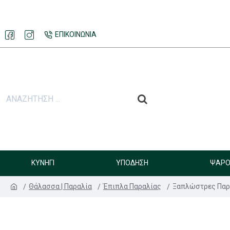
ΕΠΙΚΟΙΝΩΝΊΑ
ΚΥΝΉΓΙ
ΥΠΌΔΗΣΗ
ΨΑΡΟ
Θάλασσα | Παραλία
Έπιπλα Παραλίας
Ξαπλώστρες Παρ