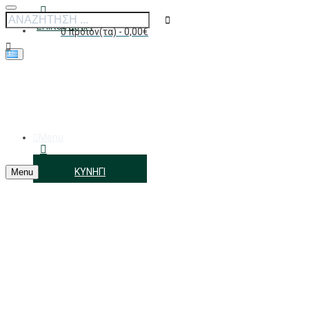
ΕΠΙΚΟΙΝΩΝΊΑ
0 προϊόν(τα) - 0,00€
Το καλάθι αγορών είναι άδειο!
Menu
ΑΓΑΠΗΜΈΝΑ
ΚΥΝΉΓΙ
Menu
ΣΎΝΔΕΣΗ/ΕΓΓΡΑΦΉ
Κατασκευαστής
Browning