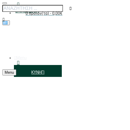
ΕΠΙΚΟΙΝΩΝΊΑ
0 προϊόν(τα) - 0,00€
Το καλάθι αγορών είναι άδειο!
Menu
ΑΓΑΠΗΜΈΝΑ
ΚΥΝΉΓΙ
Menu
ΣΎΝΔΕΣΗ/ΕΓΓΡΑΦΉ
Κατασκευαστής
FOB