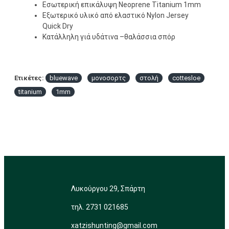
Εσωτερική επικάλυψη Neoprene Titanium 1mm
Εξωτερικό υλικό από ελαστικό Nylon Jersey
Quick Dry
Κατάλληλη γιά υδάτινα –θαλάσσια σπόρ
Ετικέτες:
bluewave
μονοσορτς
στολή
cottesloe
titanium
1mm
Λυκούργου 29, Σπάρτη
τηλ. 2731 021685
xatzishunting@gmail.com