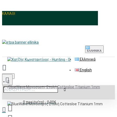
ΚΑΛΑΘΙ
ΕΛΛΗΝΙΚΆ
Ελληνικά
English
Menu
BlueWave Μονοσορτς Στολή Cottesloe Titanium 1mm
0 προϊόν(τα) - 0,00€