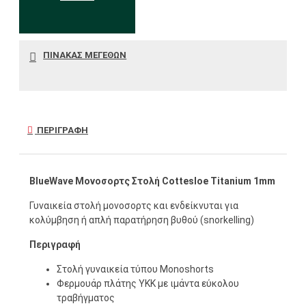
ΠΊΝΑΚΑΣ ΜΕΓΕΘΏΝ
ΠΕΡΙΓΡΑΦΉ
BlueWave Μονοσορτς Στολή Cottesloe Titanium 1mm
Γυναικεία στολή μονοσορτς και ενδείκνυται για
κολύμβηση ή απλή παρατήρηση βυθού (snorkelling)
Περιγραφή
Στολή γυναικεία τύπου Monoshorts
Φερμουάρ πλάτης YKK με ιμάντα εύκολου
τραβήγματος