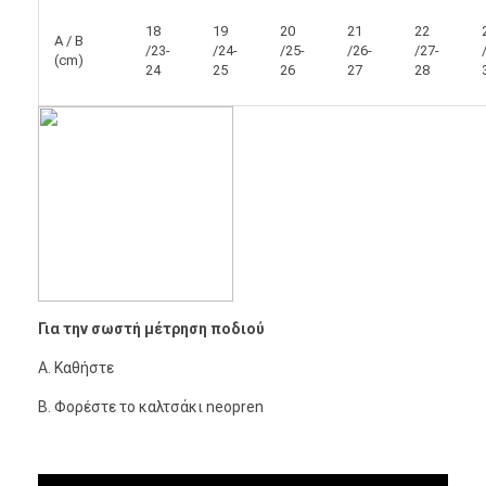
18
19
20
21
22
A / B
/23-
/24-
/25-
/26-
/27-
(cm)
24
25
26
27
28
Για την σωστή μέτρηση ποδιού
A. Καθήστε
B. Φορέστε το καλτσάκι neopren