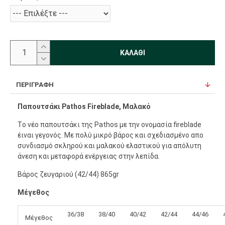
ΚΑΛΆΘΙ
ΠΕΡΙΓΡΑΦΉ
Παπουτσάκι Pathos Fireblade, Μαλακό
Τo νέo παπουτσάκι της Pathos με την ονομασία fireblade
έιναι γεγονός. Με πολύ μικρό βάρος και σχεδιασμένο απο
συνδιασμό σκληρού και μαλακού ελαστικού για απόλυτη
άνεση και μεταφορά ενέργειας στην λεπίδα.
Βάρος ζευγαριού (42/44) 865gr
Μέγεθος
36/38
38/40
40/42
42/44
44/46
Μέγεθος