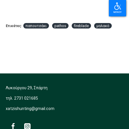
Ετικέτες:
παπουτσάκι
pathos
fireblade
μαλακό
Λυκούργου 29, Σπάρτη
τηλ. 2731 021685
xatzishunting@gmail.com