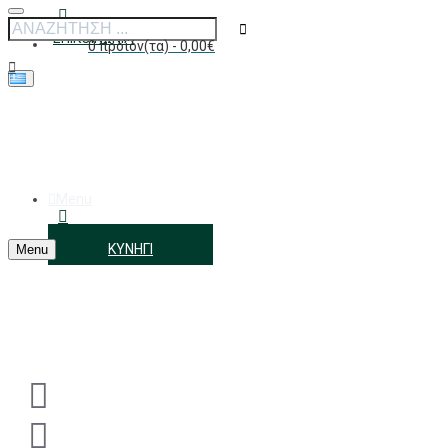
ΕΠΙΚΟΙΝΩΝΊΑ
0 προϊόν(τα) - 0,00€
Το καλάθι αγορών είναι άδειο!
Menu
ΑΓΑΠΗΜΈΝΑ
ΚΥΝΉΓΙ
Menu
ΣΎΝΔΕΣΗ/ΕΓΓΡΑΦΉ
BlueWave Μάσκα Θαλάσσης Full Face Mask, Γαλάζιο