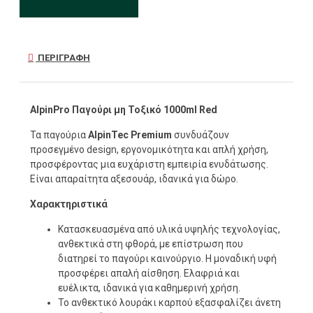
ΠΕΡΙΓΡΑΦΉ
AlpinPro Παγούρι μη Τοξικό 1000ml Red
Τα παγούρια
AlpinTec Premium
συνδυάζουν
προσεγμένο design, εργονομικότητα και απλή χρήση,
προσφέροντας μια ευχάριστη εμπειρία ενυδάτωσης.
Είναι απαραίτητα αξεσουάρ, ιδανικά για δώρο.
Χαρακτηριστικά
Κατασκευασμένα από υλικά υψηλής τεχνολογίας,
ανθεκτικά στη φθορά, με επίστρωση που
διατηρεί το παγούρι καινούργιο. Η μοναδική υφή
προσφέρει απαλή αίσθηση. Ελαφριά και
ευέλικτα, ιδανικά για καθημερινή χρήση.
Το ανθεκτικό λουράκι καρπού εξασφαλίζει άνετη