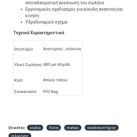
αποτελεσματική εκκένωση του σωλήνα
Εργονομικός σχεδιασμός για εύκολη αναπνοή και
κίνηση
Υδροδυναμικό σχήμα
Τεχνικά Χαρακτηριστικά
Ανατομικό , σιλικόνη
Επιστόμιο
ABS με σπιράλ
Υλικό Σωλήνας
Απλού τύπου
Κλιπ
Συσκευασία
PVC Bag
Ετικέτες:
scuba
force
mahao
αναπνευστήρας
σιλικόνης