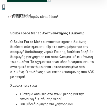
ΠΕΡΙΓΡΑΦΉ
Το καλάθι αγορών είναι άδειο!
Scuba Force Mahao Αναπνευστήρας Σιλικόνης
Ο
Scuba Force Mahao
αναπνευστήρας σιλικόνης
διαθέτει σύστημα anti-slip στο πάνω μέρος για την
αποφυγή διείσδυσης νερού. Επίσης, διαθέτει βαλβίδα
διαφυγής για γρήγορη και αποτελεσματική εκκένωση
του σωλήνα. Το σχήμα του είναι υδροδυναμικό, ενώ το
ανατομικό επιστόμιο είναι κατασκευασμένο από
σιλικόνη. Ο σωλήνας είναι κατασκευασμένος από ABS
με σπιράλ.
Χαρακτηριστικά
Σύστημα Anti-slip στο πάνω μέρος για την
αποφυγή διείσδυσης νερού
Βαλβίδα διαφυγής για γρήγορη και