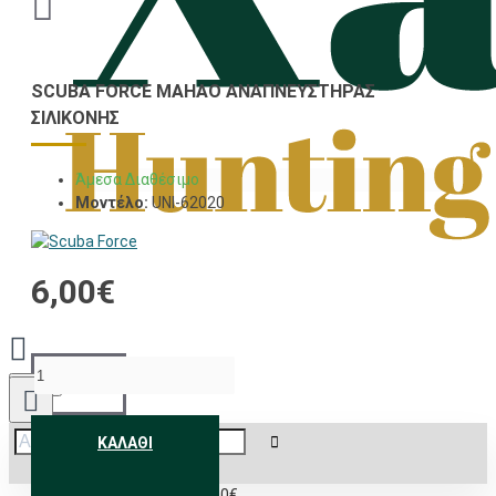
SCUBA FORCE MAHAO ΑΝΑΠΝΕΥΣΤΉΡΑΣ
ΣΙΛΙΚΌΝΗΣ
Άμεσα Διαθέσιμο
Μοντέλο:
UNI-62020
6,00€
Menu
ΚΑΛΆΘΙ
0 προϊόν(τα) - 0,00€