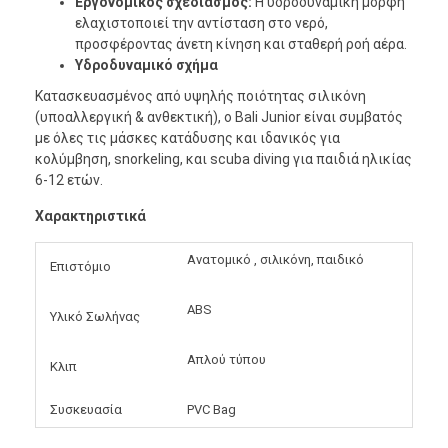
Εργονομικός σχεδιασμός:
Η υδροδυναμική μορφή
ελαχιστοποιεί την αντίσταση στο νερό,
προσφέροντας άνετη κίνηση και σταθερή ροή αέρα.
Υδροδυναμικό σχήμα
Κατασκευασμένος από υψηλής ποιότητας σιλικόνη
(υποαλλεργική & ανθεκτική), ο Bali Junior είναι συμβατός
με όλες τις μάσκες κατάδυσης και ιδανικός για
κολύμβηση, snorkeling, και scuba diving για παιδιά ηλικίας
6-12 ετών.
Χαρακτηριστικά
Ανατομικό , σιλικόνη, παιδικό
Επιστόμιο
ABS
Υλικό Σωλήνας
Απλού τύπου
Κλιπ
Συσκευασία
PVC Bag