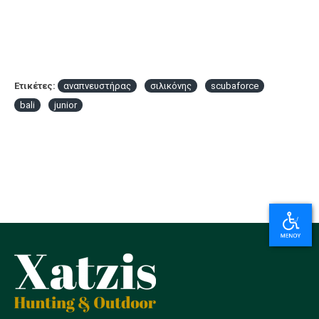
Ετικέτες:
αναπνευστήρας
σιλικόνης
scubaforce
bali
junior