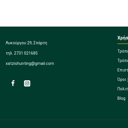
Χρήσ
Λυκούργου 29, Σπάρτη
Τρόπ
τηλ. 2731 021685
Τρόπ
xatzishunting@gmail.com
Επισ
Όροι
Πολι
Blog