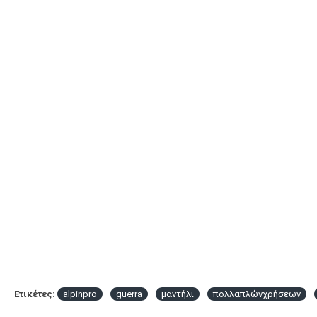
Ετικέτες:
alpinpro
guerra
μαντήλι
πολλαπλώνχρήσεων