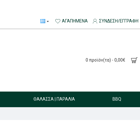
ΑΓΑΠΗΜΈΝΑ
ΣΎΝΔΕΣΗ/ΕΓΓΡΑΦΉ
0 προϊόν(τα) - 0,00€
ΘΆΛΑΣΣΑ | ΠΑΡΑΛΊΑ
BBQ