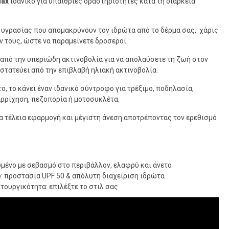
max
ιδανικό για υπαίθριες δραστηριότητες κατά τη διάρκεια
ς υγρασίας που απομακρύνουν τον ιδρώτα από το δέρμα σας, χάρις
ν τους, ώστε να παραμείνετε δροσεροί.
πό την υπεριώδη ακτινοβολία για να απολαύσετε τη ζωή στον
στατεύει από την επιβλαβή ηλιακή ακτινοβολία.
ο, το κάνει έναν ιδανικό σύντροφο για τρέξιμο, ποδηλασία,
αρρίχηση, πεζοπορία ή μοτοσυκλέτα.
α τέλεια εφαρμογή και μέγιστη άνεση αποτρέποντας τον ερεθισμό
μένο με σεβασμό στο περιβάλλον, ελαφρύ και άνετο
: προστασία UPF 50 & απόλυτη διαχείριση ιδρώτα
ουργικότητα: επιλέξτε το στιλ σας