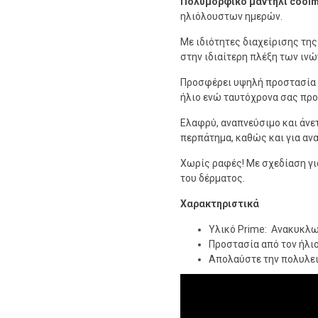
Πολυμορφικό μαντήλι cool
ηλιόλουστων ημερών.
Με ιδιότητες διαχείρισης τη
στην ιδιαίτερη πλέξη των ινώ
Προσφέρει υψηλή προστασία α
ήλιο ενώ ταυτόχρονα σας προ
Ελαφρύ, αναπνεύσιμο και άνετ
περπάτημα, καθώς και για αν
Χωρίς ραφές! Με σχεδίαση γι
του δέρματος.
Χαρακτηριστικά
Υλικό Prime: Aνακυκλω
Προστασία από τον ήλιο
Απολαύστε την πολυλειτ