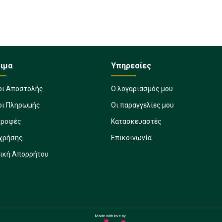
ιμα
Υπηρεσίες
οι Αποστολής
Ο λογαριασμός μου
οι Πληρωμής
Οι παραγγελίες μου
τροφές
Κατασκευαστές
 χρήσης
Επικοινωνία
τική Απορρήτου
Made with love by