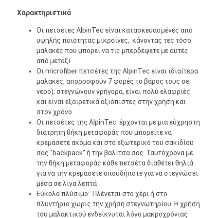
Χαρακτηριστικά
Οι πετσέτες AlpinTec είναι κατασκευασμένες από
υψηλής ποιότητας μικροΐνες, κάνοντας τες τόσο
μαλακές που μπορεί να τις μπερδέψετε με αυτές
από μετάξι
Οι microfiber πετσέτες της AlpinTec είναι ιδιαίτερα
μαλακές, απορροφούν 7 φορές το βάρος τους σε
νερό), στεγνώνουν γρήγορα, είναι πολύ ελαφριές
και είναι εξαιρετικά αξιόπιστες στην χρήση και
στον χρόνο
Οι πετσέτες της AlpinTec έρχονται με μια εύχρηστη
διάτρητη θήκη μεταφοράς που μπορείτε να
κρεμάσετε ακόμα και στο εξωτερικό του σακιδίου
σας “backpack” ή την βαλίτσα σας. Ταυτόχρονα με
την θήκη μεταφοράς κάθε πετσέτα διαθέτει θηλιά
για να την κρεμάσετε οπουδήποτε για να στεγνώσει
μέσα σε λίγα λεπτά
Εύκολο πλύσιμο: Πλένεται στο χέρι ή στο
πλυντήριο χωρίς την χρήση στεγνωτηρίου. Η χρήση
του μαλακτικού ενδείκνυται λόγο μακροχρόνιας