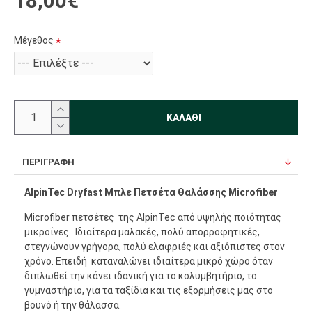
18,00€
Μέγεθος
ΚΑΛΆΘΙ
ΠΕΡΙΓΡΑΦΉ
AlpinTec Dryfast Μπλε Πετσέτα Θαλάσσης Microfiber
Microfiber πετσέτες της AlpinTec από υψηλής ποιότητας
μικροΐνες. Iδιαίτερα μαλακές, πολύ απορροφητικές,
στεγνώνουν γρήγορα, πολύ ελαφριές και αξιόπιστες στον
χρόνο. Επειδή καταναλώνει ιδιαίτερα μικρό χώρο όταν
διπλωθεί την κάνει ιδανική για το κολυμβητήριο, το
γυμναστήριο, για τα ταξίδια και τις εξορμήσεις μας στο
βουνό ή την θάλασσα.