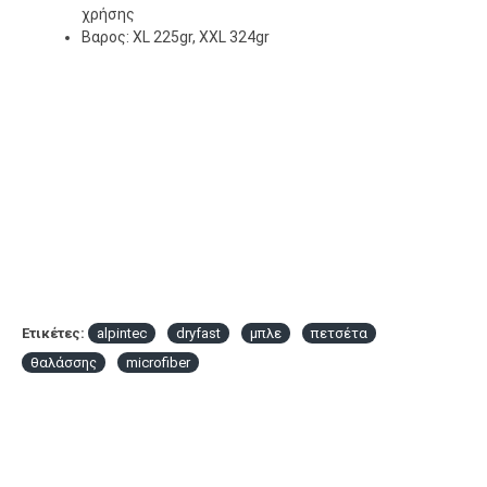
χρήσης
Βαρος: XL 225gr, XXL 324gr
Ετικέτες:
alpintec
dryfast
μπλε
πετσέτα
θαλάσσης
microfiber