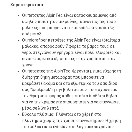
Χαρακτηριστικά
Οι πετσέτες AlpinTec είναι κατασκευασμένες από
υψηλής ποιότητας μικροΐνες, κάνοντας τες τόσο
μαλακές που μπορεί να τις μπερδέψετε με αυτές
από μετάξι
Οι microfiber πετσέτες της AlpinTec είναι ιδιαίτερα
μαλακές, απορροφούν 7 φορές το βάρος τους σε
νερό, στεγνώνουν γρήγορα, είναι πολύ ελαφριές και
είναι εξαιρετικά αξιόπιστες στην χρήση και στον
χρόνο
Οι πετσέτες της AlpinTec έρχονται με μια εύχρηστη
διάτρητη θήκη μεταφοράς που μπορείτε να
κρεμάσετε ακόμα και στο εξωτερικό του σακιδίου
σας “backpack” ή την βαλίτσα σας. Ταυτόχρονα με
την θήκη μεταφοράς κάθε πετσέτα διαθέτει θηλιά
για να την κρεμάσετε οπουδήποτε για να στεγνώσει
μέσα σε λίγα λεπτά
Εύκολο πλύσιμο: Πλένεται στο χέρι ή στο
πλυντήριο χωρίς την χρήση στεγνωτηρίου. Η χρήση
του μαλακτικού ενδείκνυται λόγο μακροχρόνιας