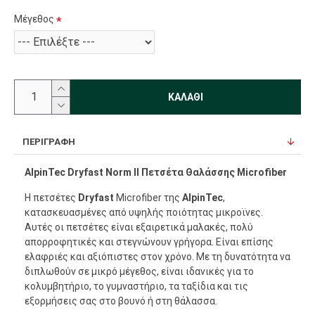
Μέγεθος
ΚΑΛΆΘΙ
ΠΕΡΙΓΡΑΦΉ
AlpinTec Dryfast Norm II Πετσέτα Θαλάσσης Microfiber
Η πετσέτες
Dryfast
Microfiber της
AlpinTec
,
κατασκευασμένες από υψηλής ποιότητας μικροϊνες.
Αυτές οι πετσέτες είναι εξαιρετικά μαλακές, πολύ
απορροφητικές και στεγνώνουν γρήγορα. Είναι επίσης
ελαφριές και αξιόπιστες στον χρόνο. Με τη δυνατότητα να
διπλωθούν σε μικρό μέγεθος, είναι ιδανικές για το
κολυμβητήριο, το γυμναστήριο, τα ταξίδια και τις
εξορμήσεις σας στο βουνό ή στη θάλασσα.