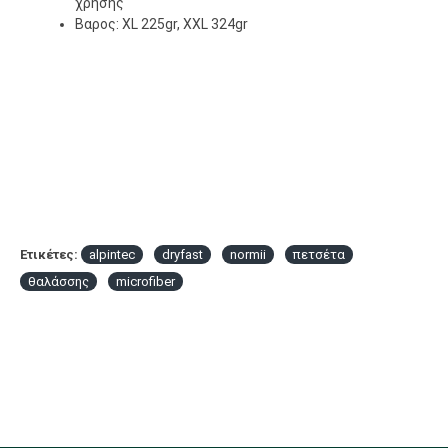
χρήσης
Βαρος: XL 225gr, XXL 324gr
Ετικέτες:
alpintec
dryfast
normii
πετσέτα
θαλάσσης
microfiber