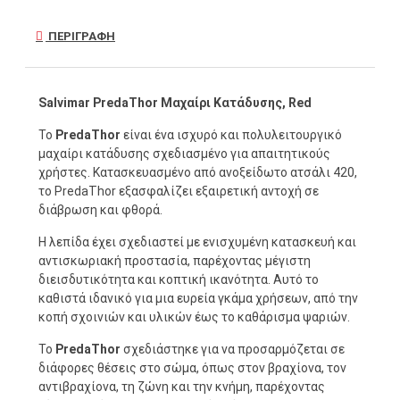
ΠΕΡΙΓΡΑΦΉ
Salvimar PredaThor Μαχαίρι Κατάδυσης, Red
Το
PredaThor
είναι ένα ισχυρό και πολυλειτουργικό
μαχαίρι κατάδυσης σχεδιασμένο για απαιτητικούς
χρήστες. Κατασκευασμένο από ανοξείδωτο ατσάλι 420,
το PredaThor εξασφαλίζει εξαιρετική αντοχή σε
διάβρωση και φθορά.
Η λεπίδα έχει σχεδιαστεί με ενισχυμένη κατασκευή και
αντισκωριακή προστασία, παρέχοντας μέγιστη
διεισδυτικότητα και κοπτική ικανότητα. Αυτό το
καθιστά ιδανικό για μια ευρεία γκάμα χρήσεων, από την
κοπή σχοινιών και υλικών έως το καθάρισμα ψαριών.
Το
PredaThor
σχεδιάστηκε για να προσαρμόζεται σε
διάφορες θέσεις στο σώμα, όπως στον βραχίονα, τον
αντιβραχίονα, τη ζώνη και την κνήμη, παρέχοντας