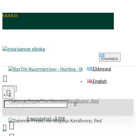
ΚΑΛΑΘΙ
ΕΛΛΗΝΙΚΆ
Ελληνικά
English
Menu
Salvimar PredaThor Μαχαίρι Κατάδυσης, Red
0 προϊόν(τα) - 0,00€