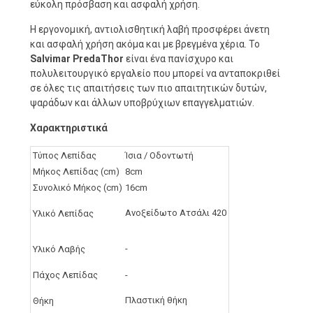
εύκολη πρόσβαση και ασφαλή χρήση.
Η εργονομική, αντιολισθητική λαβή προσφέρει άνετη
και ασφαλή χρήση ακόμα και με βρεγμένα χέρια. Το
Salvimar PredaThor
είναι ένα πανίσχυρο και
πολυλειτουργικό εργαλείο που μπορεί να ανταποκριθεί
σε όλες τις απαιτήσεις των πιο απαιτητικών δυτών,
ψαράδων και άλλων υποβρύχιων επαγγελματιών.
Χαρακτηριστικά
Τύπος Λεπίδας
Ίσια / Οδοντωτή
Μήκος Λεπίδας (cm)
8cm
Συνολικό Μήκος (cm)
16cm
Ανοξείδωτο Ατσάλι 420
Υλικό Λεπίδας
-
Υλικό Λαβής
Πάχος Λεπίδας
-
Πλαστική θήκη
Θήκη