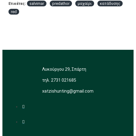
Ετικέτες:
salvimar
predathor
μαχαίρι
κατάδυσης
red
Λυκούργου 29, Σπάρτη
τηλ. 2731 021685
xatzishunting@gmail.com