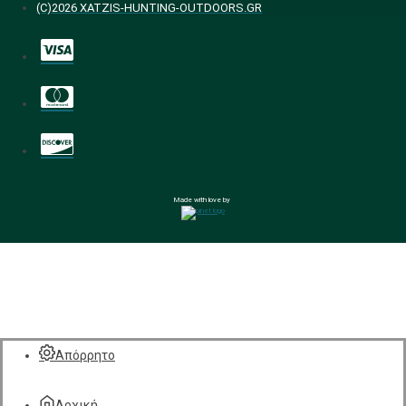
(C)2026 XATZIS-HUNTING-OUTDOORS.GR
Made with love by
Απόρρητο
Αρχική