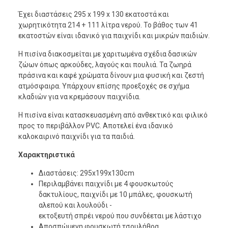
Έχει διαστάσεις 295 x 199 x 130 εκατοστά και
χωρητικότητα 214 + 111 λίτρα νερού. Το βάθος των 41
εκατοστών είναι ιδανικό για παιχνίδι και μικρών παιδιών.
Η πισίνα διακοσμείται με χαριτωμένα σχέδια δασικών
ζώων όπως αρκούδες, λαγούς και πουλιά. Τα ζωηρά
πράσινα και καφέ χρώματα δίνουν μια φυσική και ζεστή
ατμόσφαιρα. Υπάρχουν επίσης προεξοχές σε σχήμα
κλαδιών για να κρεμάσουν παιχνίδια.
Η πισίνα είναι κατασκευασμένη από ανθεκτικό και φιλικό
προς το περιβάλλον PVC. Αποτελεί ένα ιδανικό
καλοκαιρινό παιχνίδι για τα παιδιά.
Χαρακτηριστικά
Διαστάσεις: 295x199x130cm
Περιλαμβάνει παιχνίδι με 4 φουσκωτούς
δακτυλίους, παιχνίδι με 10 μπάλες, φουσκωτή
αλεπού και λουλούδι -
εκτοξευτή σπρέι νερού που συνδέεται με λάστιχο
Αποσπώμενη φουσκωτή τσουλήθρα