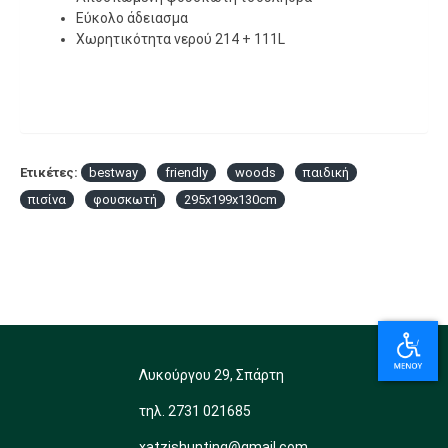
Εύκολο άδειασμα
Χωρητικότητα νερού 214 + 111L
Ετικέτες:
bestway
friendly
woods
παιδική
πισίνα
φουσκωτή
295x199x130cm
Λυκούργου 29, Σπάρτη
τηλ. 2731 021685
xatzishunting@gmail.com