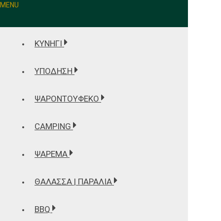
MENU
ΚΥΝΗΓΙ
ΥΠΟΔΗΣΗ
ΨΑΡΟΝΤΟΥΦΕΚΟ
CAMPING
ΨΑΡΕΜΑ
ΘΆΛΑΣΣΑ | ΠΑΡΑΛΊΑ
BBQ