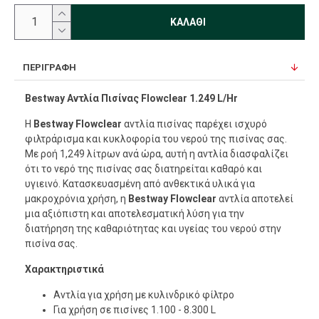
ΚΑΛΆΘΙ
ΠΕΡΙΓΡΑΦΉ
Bestway Αντλία Πισίνας Flowclear 1.249 L/Hr
Η
Bestway Flowclear
αντλία πισίνας παρέχει ισχυρό
φιλτράρισμα και κυκλοφορία του νερού της πισίνας σας.
Με ροή 1,249 λίτρων ανά ώρα, αυτή η αντλία διασφαλίζει
ότι το νερό της πισίνας σας διατηρείται καθαρό και
υγιεινό. Κατασκευασμένη από ανθεκτικά υλικά για
μακροχρόνια χρήση, η
Bestway Flowclear
αντλία αποτελεί
μια αξιόπιστη και αποτελεσματική λύση για την
διατήρηση της καθαριότητας και υγείας του νερού στην
πισίνα σας.
Χαρακτηριστικά
Αντλία για χρήση με κυλινδρικό φίλτρο
Για χρήση σε πισίνες 1.100 - 8.300 L