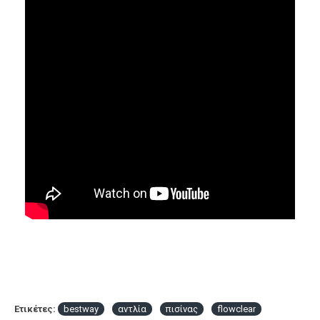
Ετικέτες:
bestway
αντλία
πισίνας
flowclear