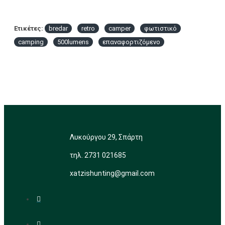
Ετικέτες:
bredar
retro
camper
φωτιστικό
camping
500lumens
επαναφορτιζόμενο
Λυκούργου 29, Σπάρτη
τηλ. 2731 021685
xatzishunting@gmail.com