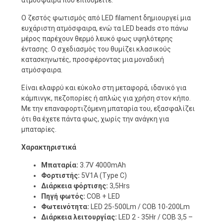
ατμόσφαιρα που επιθυμείτε.
Ο ζεστός φωτισμός από LED filament δημιουργεί μια
ευχάριστη ατμόσφαιρα, ενώ τα LED beads στο πάνω
μέρος παρέχουν θερμό λευκό φως υψηλότερης
έντασης. Ο σχεδιασμός του θυμίζει κλασικούς
κατασκηνωτές, προσφέροντας μια μοναδική
ατμόσφαιρα.
Είναι ελαφρύ και εύκολο στη μεταφορά, ιδανικό για
κάμπινγκ, πεζοπορίες ή απλώς για χρήση στον κήπο.
Με την επαναφορτιζόμενη μπαταρία του, εξασφαλίζει
ότι θα έχετε πάντα φως, χωρίς την ανάγκη για
μπαταρίες.
Χαρακτηριστικά
Μπαταρία:
3.7V 4000mAh
Φορτιστής:
5V1A (Type C)
Διάρκεια φόρτισης:
3,5Hrs
Πηγή φωτός:
COB + LED
Φωτεινότητα:
LED 25-500Lm / COB 10-200Lm
Διάρκεια λειτουργίας:
LED 2 - 35Hr / COB 3,5 –