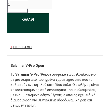
ΚΑΛΆΘΙ
ΠΕΡΙΓΡΑΦΉ
Salvimar V-Pro Open
Το
Salvimar V-Pro Ψαροντούφεκο
είναι εξοπλισμένο
με μια σειρά από προηγμένα χαρακτηριστικά που το
καθιστούν ένα υψηλού επιπέδου όπλο. Ο σωλήνας είναι
κατασκευασμένος από αεροπορικό κράμα αλουμινίου,
με ενσωματωμένο οδηγό βέργας, ο οποίος έχει ειδική
διαμόρφωση για βελτιωμένη υδροδυναμική ροή και
μειωμένη τριβή.