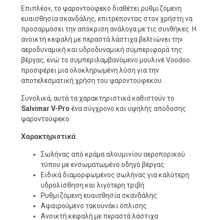
Επιπλέον, το ψαροντούφεκο διαθέτει ρυθμιζόμενη
ευαισθησία σκανδάλης, επιτρέποντας στον χρήστη να
προσαρμόσει την απόκριση ανάλογα με τις συνθήκες. Η
ανοικτή κεφαλή με περαστά λάστιχα βελτιώνει την
αεροδυναμική και υδροδυναμική συμπεριφορά της
βέργας, ενώ το συμπεριλαμβανόμενο μουλινέ Voodoo
προσφέρει μια ολοκληρωμένη λύση για την
αποτελεσματική χρήση του ψαροντούφεκου.
Συνολικά, αυτά τα χαρακτηριστικά καθιστούν το
Salvimar V-Pro
ένα σύγχρονο και υψηλής απόδοσης
ψαροντούφεκο.
Χαρακτηριστικά
Σωλήνας από κράμα αλουμινίου αεροπορικού
τύπου με ενσωματωμένο οδηγό βέργας
Ειδικά διαμορφωμένος σωλήνας για καλύτερη
υδρολίσθηση και λιγότερη τριβή
Ρυθμιζόμενη ευαισθησία σκανδάλης
Αφαιρούμενο τακουνάκι όπλισης
Ανοικτή κεφαλή με περαστά λάστιχα