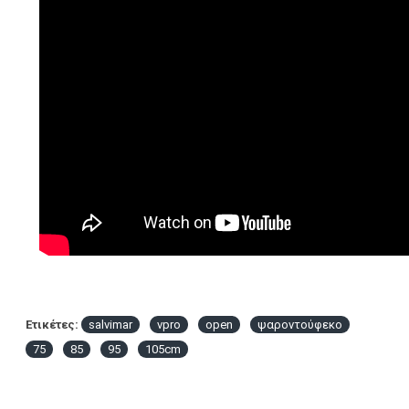
Ετικέτες:
salvimar
vpro
open
ψαροντούφεκο
75
85
95
105cm