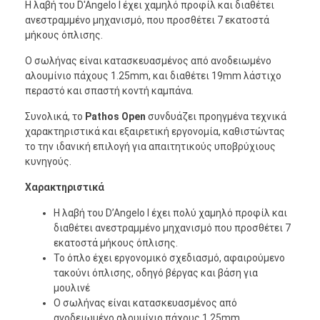
Η λαβή του D'Angelo I έχει χαμηλό προφίλ και διαθέτει
ανεστραμμένο μηχανισμό, που προσθέτει 7 εκατοστά
μήκους όπλισης.
Ο σωλήνας είναι κατασκευασμένος από ανοδειωμένο
αλουμίνιο πάχους 1.25mm, και διαθέτει 19mm λάστιχο
περαστό και σπαστή κοντή καμπάνα.
Συνολικά, το
Pathos Open
συνδυάζει προηγμένα τεχνικά
χαρακτηριστικά και εξαιρετική εργονομία, καθιστώντας
το την ιδανική επιλογή για απαιτητικούς υποβρύχιους
κυνηγούς.
Χαρακτηριστικά
Η λαβή του D’Angelo I έχει πολύ χαμηλό προφίλ και
διαθέτει ανεστραμμένο μηχανισμό που προσθέτει 7
εκατοστά μήκους όπλισης.
Το όπλο έχει εργονομικό σχεδιασμό, αφαιρούμενο
τακούνι όπλισης, οδηγό βέργας και βάση για
μουλινέ
Ο σωλήνας είναι κατασκευασμένος από
ανοδειωμένο αλουμίνιο πάχους 1.25mm