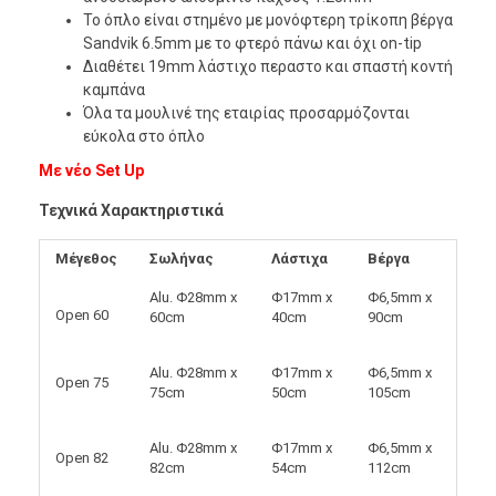
Το όπλο είναι στημένο με μονόφτερη τρίκοπη βέργα
Sandvik 6.5mm με το φτερό πάνω και όχι on-tip
Διαθέτει 19mm λάστιχo περαστο και σπαστή κοντή
καμπάνα
Όλα τα μουλινέ της εταιρίας προσαρμόζονται
εύκολα στο όπλο
Με νέο Set Up
Τεχνικά Χαρακτηριστικά
Μέγεθος
Σωλήνας
Λάστιχα
Βέργα
Alu. Φ28mm x
Φ17mm x
Φ6,5mm x
Open 60
60cm
40cm
90cm
Alu. Φ28mm x
Φ17mm x
Φ6,5mm x
Open 75
75cm
50cm
105cm
Alu. Φ28mm x
Φ17mm x
Φ6,5mm x
Open 82
82cm
54cm
112cm