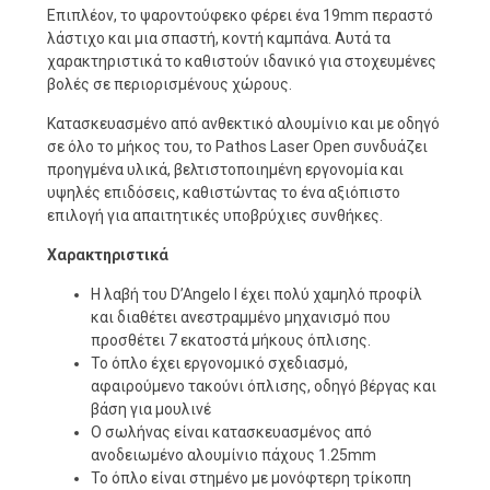
Επιπλέον, το ψαροντούφεκο φέρει ένα 19mm περαστό
λάστιχο και μια σπαστή, κοντή καμπάνα. Αυτά τα
χαρακτηριστικά το καθιστούν ιδανικό για στοχευμένες
βολές σε περιορισμένους χώρους.
Κατασκευασμένο από ανθεκτικό αλουμίνιο και με οδηγό
σε όλο το μήκος του, το Pathos Laser Open συνδυάζει
προηγμένα υλικά, βελτιστοποιημένη εργονομία και
υψηλές επιδόσεις, καθιστώντας το ένα αξιόπιστο
επιλογή για απαιτητικές υποβρύχιες συνθήκες.
Χαρακτηριστικά
Η λαβή του D’Angelo I έχει πολύ χαμηλό προφίλ
και διαθέτει ανεστραμμένο μηχανισμό που
προσθέτει 7 εκατοστά μήκους όπλισης.
Το όπλο έχει εργονομικό σχεδιασμό,
αφαιρούμενο τακούνι όπλισης, οδηγό βέργας και
βάση για μουλινέ
Ο σωλήνας είναι κατασκευασμένος από
ανοδειωμένο αλουμίνιο πάχους 1.25mm
Το όπλο είναι στημένο με μονόφτερη τρίκοπη