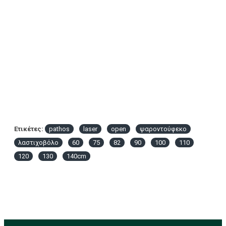
Ετικέτες:
pathos
laser
open
ψαροντούφεκο
λαστιχοβόλο
60
75
82
90
100
110
120
130
140cm