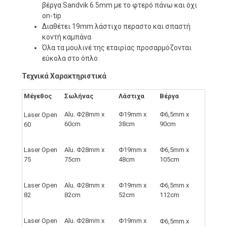
βέργα Sandvik 6.5mm με το φτερό πάνω και όχι
on-tip
Διαθέτει 19mm λάστιχo περαστο και σπαστή
κοντή καμπάνα
Όλα τα μουλινέ της εταιρίας προσαρμόζονται
εύκολα στο όπλο
Τεχνικά Χαρακτηριστικά
Μέγεθος
Σωλήνας
Λάστιχα
Βέργα
Alu. Φ28mm x
Φ19mm x
Φ6,5mm x
Laser Open
60cm
38cm
90cm
60
Laser Open
Alu. Φ28mm x
Φ19mm x
Φ6,5mm x
75
75cm
48cm
105cm
Laser Open
Alu. Φ28mm x
Φ19mm x
Φ6,5mm x
82
82cm
52cm
112cm
Laser Open
Alu. Φ28mm x
Φ19mm x
Φ6,5mm x