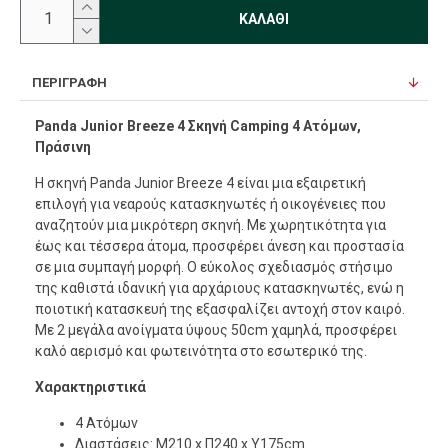
ΚΑΛΆΘΙ
ΠΕΡΙΓΡΑΦΉ
Panda Junior Breeze 4 Σκηνή Camping 4 Ατόμων,
Πράσινη
Η σκηνή Panda Junior Breeze 4 είναι μια εξαιρετική
επιλογή για νεαρούς κατασκηνωτές ή οικογένειες που
αναζητούν μια μικρότερη σκηνή. Με χωρητικότητα για
έως και τέσσερα άτομα, προσφέρει άνεση και προστασία
σε μια συμπαγή μορφή. Ο εύκολος σχεδιασμός στήσιμο
της καθιστά ιδανική για αρχάριους κατασκηνωτές, ενώ η
ποιοτική κατασκευή της εξασφαλίζει αντοχή στον καιρό.
Με 2 μεγάλα ανοίγματα ύψους 50cm χαμηλά, προσφέρει
καλό αερισμό και φωτεινότητα στο εσωτερικό της.
Χαρακτηριστικά
4 Ατόμων
Διαστάσεις: Μ210 x Π240 x Υ175cm