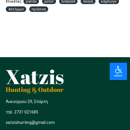
Ετικέτες:
panda
junior
breeze4
σκηνή
καμπινγκ
4ατόμων
πράσινη
Λυκούργου 29, Σπάρτη
τηλ. 2731 021685
xatzishunting@gmail.com