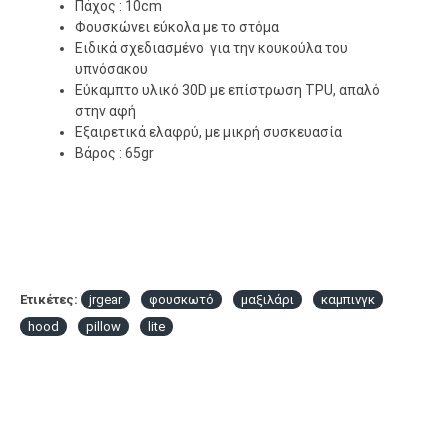
Πάχος : 10cm
Φουσκώνει εύκολα με το στόμα
Ειδικά σχεδιασμένο για την κουκούλα του
υπνόσακου
Εύκαμπτο υλικό 30D με επίστρωση TPU, απαλό
στην αφή
Εξαιρετικά ελαφρύ, με μικρή συσκευασία
Βάρος : 65gr
Ετικέτες:
jrgear
φουσκωτό
μαξιλάρι
καμπινγκ
hood
pillow
lite