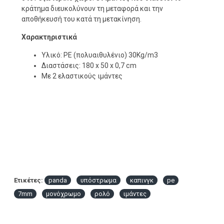
κράτημα διευκολύνουν τη μεταφορά και την
αποθήκευσή του κατά τη μετακίνηση.
Χαρακτηριστικά
Υλικό: PE (πολυαιθυλένιο) 30Κg/m3
Διαστάσεις: 180 x 50 x 0,7 cm
Με 2 ελαστικούς ιμάντες
Ετικέτες:
panda
υπόστρωμα
καπινγκ
pe
7mm
μονόχρωμο
ρολό
ιμάντες