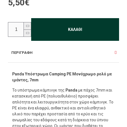
5,50€
ΚΑΛΆΘΙ
ΠΕΡΙΓΡΑΦΉ
Panda Υπόστρωμα Camping PE Μονόχρωμο ρολό με
ιμάντες, 7mm
Το υπόστρωμα κάμπινγκ της
Panda
με πάχος 7mm και
κατασκευή από PE (πολυαιθυλένιο) προσφέρει
απλότητα και λειτουργικότητα στον χώρο κάμπινγκ. Το
PE είναι ένα ελαφρύ, ανθεκτικό και αντιολισθητικό
υλικό που παρέχει προστασία από το κρύο και τις
ανωμαλίες του εδάφους κατά τη διάρκεια του ύπνου
στον εξωτερικό χώρο. Οι ιμάντες που διαθέτει το