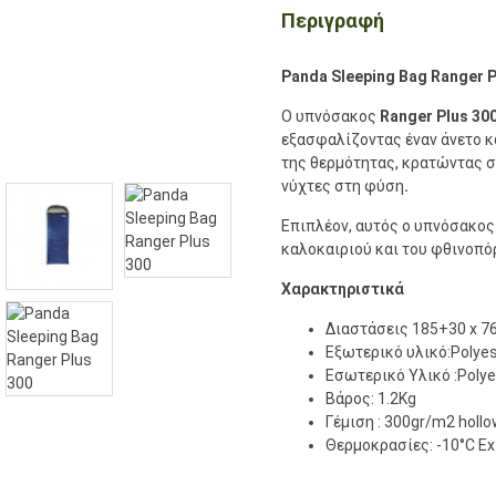
Περιγραφή
Panda Sleeping Bag Ranger P
Ο υπνόσακος
Ranger Plus 30
εξασφαλίζοντας έναν άνετο κ
της θερμότητας, κρατώντας σ
νύχτες στη φύση
.
Επιπλέον, αυτός ο υπνόσακος 
καλοκαιριού και του φθινοπόρ
Χαρακτηριστικά
Διαστάσεις 185+30 x 
Εξωτερικό υλικό:Polyes
Εσωτερικό Υλικό :Poly
Βάρος: 1.2Kg
Γέμιση : 300gr/m2 hollo
Θερμοκρασίες: -10°C Ex