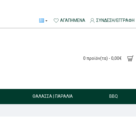
ΑΓΑΠΗΜΈΝΑ
ΣΎΝΔΕΣΗ/ΕΓΓΡΑΦΉ
0 προϊόν(τα) - 0,00€
ΘΆΛΑΣΣΑ | ΠΑΡΑΛΊΑ
BBQ