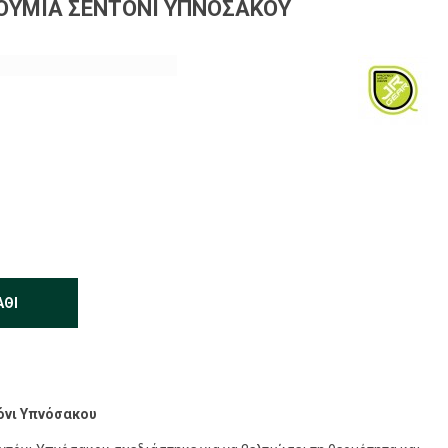
ΜΟΎΜΙΑ ΣΕΝΤΌΝΙ ΥΠΝΌΣΑΚΟΥ
ΆΘΙ
όνι Υπνόσακου