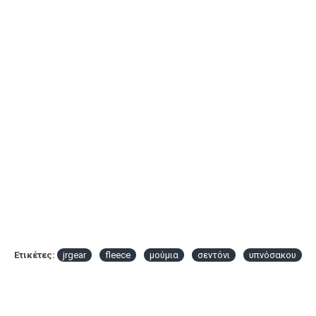
Ετικέτες:
jrgear
fleece
μούμια
σεντόνι
υπνόσακου