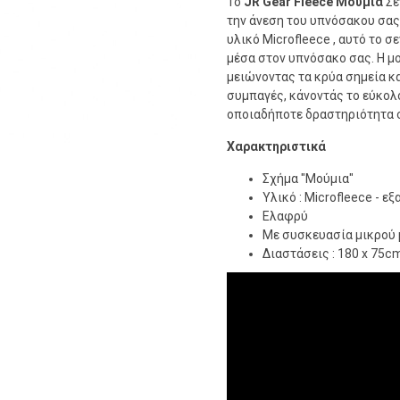
Το
JR Gear Fleece Μούμια
Σε
την άνεση του υπνόσακου σας
υλικό Microfleece , αυτό το 
μέσα στον υπνόσακο σας. Η μ
μειώνοντας τα κρύα σημεία κα
συμπαγές, κάνοντάς το εύκολο
οποιαδήποτε δραστηριότητα σ
Χαρακτηριστικά
Σχήμα "Μούμια"
Υλικό : Microfleece - ε
Ελαφρύ
Με συσκευασία μικρού
Διαστάσεις : 180 x 75c