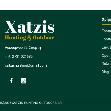
Χρήσ
Τρόπ
Τρόπ
Επισ
Λυκούργου 29, Σπάρτη
Όροι
τηλ. 2731 021685
Πολι
xatzishunting@gmail.com
Blog
(C)2026 XATZIS-HUNTING-OUTDOORS.GR