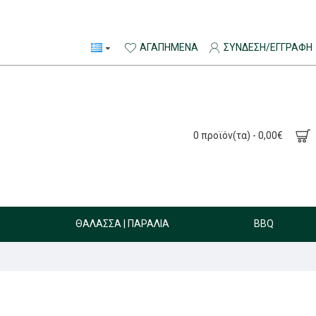
ΑΓΑΠΗΜΈΝΑ
ΣΎΝΔΕΣΗ/ΕΓΓΡΑΦΉ
0 προϊόν(τα) - 0,00€
ΘΆΛΑΣΣΑ | ΠΑΡΑΛΊΑ
BBQ