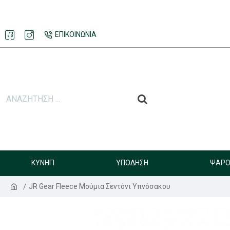
ΕΠΙΚΟΙΝΩΝΊΑ
ΚΥΝΉΓΙ
ΥΠΌΔΗΣΗ
ΨΑΡΟ
JR Gear Fleece Μούμια Σεντόνι Υπνόσακου