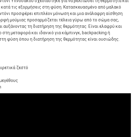
ντόνι Υπνόσακου σχεδιάστηκε για να βελτιώσει τη θερμότητα και
 κατά τις εξορμήσεις στη φύση. Κατασκευασμένο από μαλακό
σεντόνι προσφέρει επιπλέον μόνωση και μια ανάλαφρη αίσθηση
ορφή μούμιας προσαρμόζεται τέλεια γύρω από το σώμα σας,
ι αυξάνοντας τη διατήρηση της θερμότητας. Είναι ελαφρύ και
 στη μεταφορά και ιδανικό για κάμπινγκ, backpacking ή
τη φύση όπου η διατήρηση της θερμότητας είναι ουσιώδης.
ξαιρετικά ζεστό
 μεγέθους
m