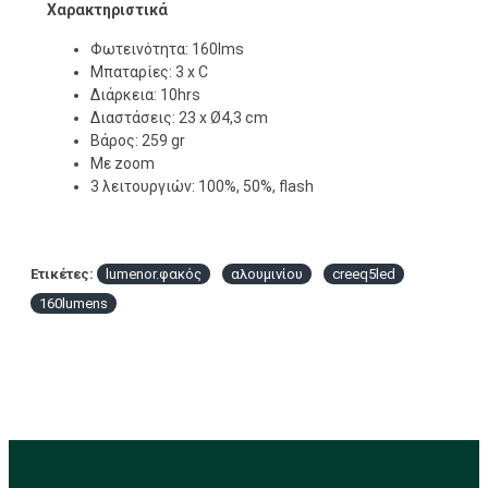
Χαρακτηριστικά
Φωτεινότητα: 160lms
Μπαταρίες: 3 x C
Διάρκεια: 10hrs
Διαστάσεις: 23 x Ø4,3 cm
Βάρος: 259 gr
Με zoom
3 λειτουργιών: 100%, 50%, flash
Ετικέτες:
lumenor.φακός
αλουμινίου
creeq5led
160lumens