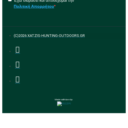
Έχω διαβάσει και αποδέχομαι την
Πολιτική Απορρήτου
(C)2026 XATZIS-HUNTING-OUTDOORS.GR
Made with love by