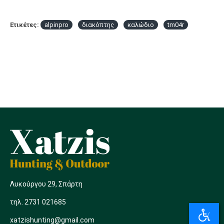
Ετικέτες:
alpinpro
διακόπτης
καλώδιο
tm04r
Λυκούργου 29, Σπάρτη
τηλ. 2731 021685
xatzishunting@gmail.com