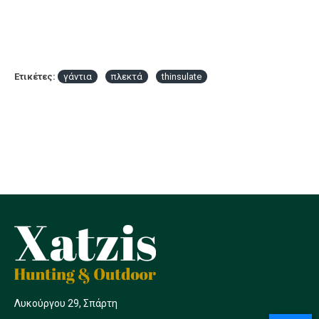
Ετικέτες:
γάντια
πλεκτά
thinsulate
Λυκούργου 29, Σπάρτη