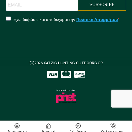
SUBSCRIBE
Έχω διαβάσει και αποδέχομαι την
Πολιτική Απορρήτου
(C)2026 XATZIS-HUNTING-OUTDOORS.GR
Made with love by
Απόρρητο
Αρχική
Σύνδεση
Καλέστε μας