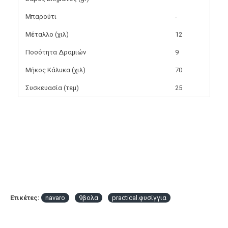
Μπαρούτι
-
Μέταλλο (χιλ)
12
Ποσότητα Δραμιών
9
Μήκος Κάλυκα (χιλ)
70
Συσκευασία (τεμ)
25
Ετικέτες:
navaro
9βολα
practical.φυσίγγια