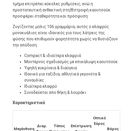
τμήμα επιτρέπει εύκολες ρυθμίσεις, ενώ η
προστατευτική ανθεκτική στη滑στροφή καουτσούκ
προσφέρει σταθερότητα και πρόσφυση.
Ζυγίζοντας μόλις 106 γραμμάρια, αυτός ο ελαφρύς
μονοκυάλιος είναι ιδανικός για τους λάτρεις της
φύσης που επιθυμούν φορητότητα χωρίς να θυσιάζουν
την απόδοση.
Compact & ιδιαίτερα ελαφριά
Mοντέρνος σχεδιασμός με επικάλυψη καουτσούκ
Yψηλή ευκρίνεια & διαύγεια
Ιδανικό για ταξίδια, αθλητικά γεγονότα &
συναυλίες
Ιδιαίτερα ελαφρύ
Συνοδεύεται απο θήκη & λουράκι
Χαρακτηριστικά
Οπτικό
Εύρος
Διαμ.
Τύπος
Επίστρωση
Μεγένθυση
Βάρος