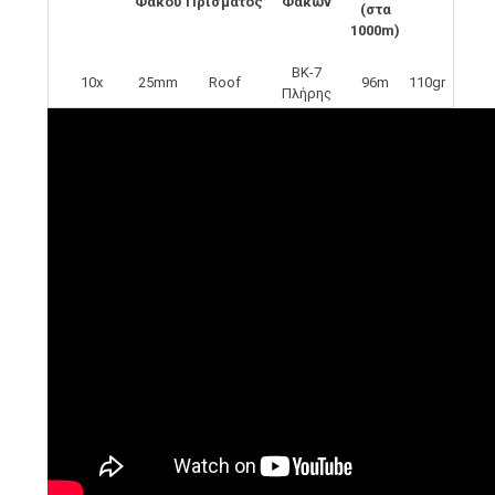
Φακου
Πρίσματος
Φακών
(στα
1000m)
BK-7
10x
25mm
Roof
96m
110gr
Πλήρης