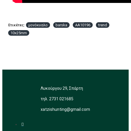
Ετικέτες:
μονόκυαλο
barska
AΑ10196
trend
10x25mm
Λυκούργου 29, Σπάρτη
τηλ. 2731 021685
xatzishunting@gmail.com