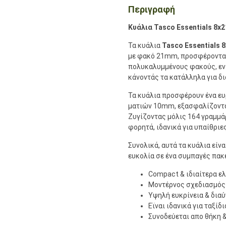
Περιγραφή
Κυάλια Tasco Essentials 8x
Τα κυάλια
Tasco Essentials
με φακό 21mm, προσφέροντας
πολυκαλυμμένους φακούς, εν
κάνοντάς τα κατάλληλα για 
Τα κυάλια προσφέρουν ένα ευ
ματιών 10mm, εξασφαλίζοντας
Ζυγίζοντας μόλις 164 γραμμά
φορητά, ιδανικά για υπαίθριε
Συνολικά, αυτά τα κυάλια είν
ευκολία σε ένα συμπαγές πακ
Compact & ιδιαίτερα ε
Mοντέρνος σχεδιασμός
Yψηλή ευκρίνεια & διαύ
Εϊναι ιδανικά για ταξίδ
Συνοδεύεται απο θήκη 