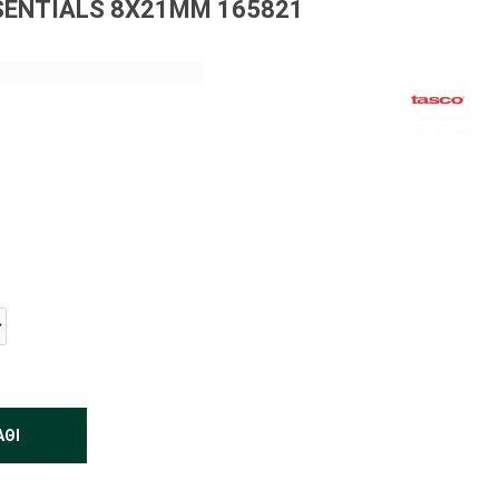
SENTIALS 8X21MM 165821
ΆΘΙ