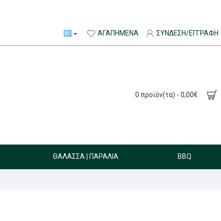
ΑΓΑΠΗΜΈΝΑ
ΣΎΝΔΕΣΗ/ΕΓΓΡΑΦΉ
0 προϊόν(τα) - 0,00€
ΘΆΛΑΣΣΑ | ΠΑΡΑΛΊΑ
BBQ