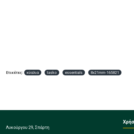
Ετικέτες:
κύαλια
tasko
essentials
8x21mm-165821
Χρήσ
Λυκούργου 29, Σπάρτη