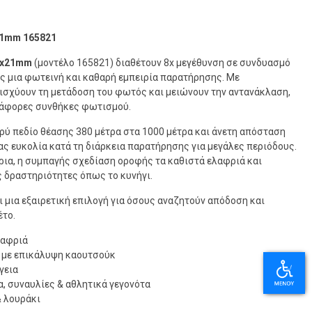
21mm 165821
 8x21mm
(μοντέλο 165821) διαθέτουν 8x μεγέθυνση σε συνδυασμό
 μια φωτεινή και καθαρή εμπειρία παρατήρησης. Με
ισχύουν τη μετάδοση του φωτός και μειώνουν την αντανάκλαση,
διάφορες συνθήκες φωτισμού.
ρύ πεδίο θέασης 380 μέτρα στα 1000 μέτρα και άνετη απόσταση
 ευκολία κατά τη διάρκεια παρατήρησης για μεγάλες περιόδους.
ρια, η συμπαγής σχεδίαση οροφής τα καθιστά ελαφριά και
ς δραστηριότητες όπως το κυνήγι.
αι μια εξαιρετική επιλογή για όσους αναζητούν απόδοση και
έτο.
λαφριά
 με επικάλυψη καουτσούκ
γεια
ια, συναυλίες & αθλητικά γεγονότα
& λουράκι