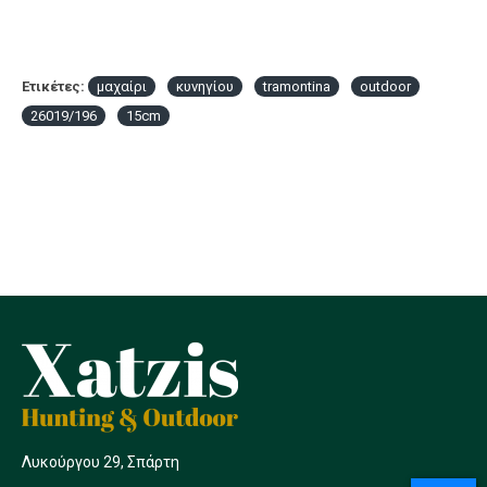
Ετικέτες:
μαχαίρι
κυνηγίου
tramontina
outdoor
26019/196
15cm
Λυκούργου 29, Σπάρτη