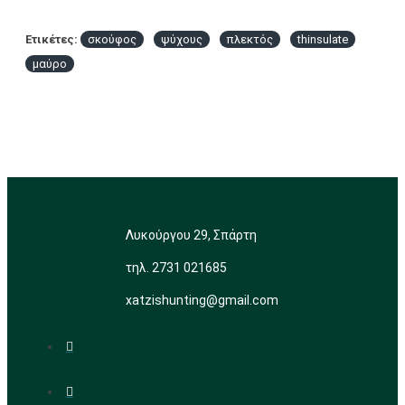
Ετικέτες:
σκούφος
ψύχους
πλεκτός
thinsulate
μαύρο
Λυκούργου 29, Σπάρτη
τηλ. 2731 021685
xatzishunting@gmail.com