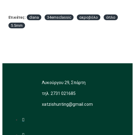
Ετικέτες:
diana
34emsclassic
αεροβόλο
όπλο
5.5mm
Λυκούργου 29, Σπάρτη
τηλ. 2731 021685
xatzishunting@gmail.com