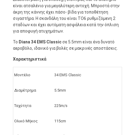
είναι ατσαλένιο για μεγαλύτερη αντοχή. Μπροστά στην
άκρη της κάννης έχει πάσο- βίδα για τοποθέτηση
σιγαστήρα. Η σκανδάλη του είναι TO6 ρυθμιζόμενη 2
σταδίων και έχει αυτόματη ασφάλεια κατά την όπλιση
για αποφυγή ατυχημάτων.
Το
Diana 34 EMS Classic
σε 5.5mm είναι ένα δυνατό
αεροβόλο, ιδανικό για βολές σε μακρινές αποστάσεις.
Χαρακτηριστικά
Μοντέλο
34 EMS Classic
Διαμέτρημα
5.5mm
Ταχύτητα
225m/s
Ολικό Μήκος
115cm