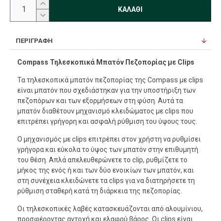
ΚΑΛΆΘΙ
ΠΕΡΙΓΡΑΦΉ
Compass Τηλεσκοπικά Μπατόν Πεζοπορίας με Clips
Τα τηλεσκοπικά μπατόν πεζοπορίας της Compass με clips
είναι μπατόν που σχεδιάστηκαν για την υποστήριξη των
πεζοπόρων και των εξορμήσεων στη φύση. Αυτά τα
μπατόν διαθέτουν μηχανισμό κλειδώματος με clips που
επιτρέπει γρήγορη και ασφαλή ρύθμιση του ύψους τους.
Ο μηχανισμός με clips επιτρέπει στον χρήστη να ρυθμίσει
γρήγορα και εύκολα το ύψος των μπατόν στην επιθυμητή
του θέση. Απλά απελευθερώνετε το clip, ρυθμίζετε το
μήκος της ενός ή και των δύο ενοικίων των μπατόν, και
στη συνέχεια κλειδώνετε τα clips για να διατηρήσετε τη
ρύθμιση σταθερή κατά τη διάρκεια της πεζοπορίας.
Οι τηλεσκοπικές λαβές κατασκευάζονται από αλουμίνιου,
προσφέροντας αντοχή και ελαφρύ βάρος. Οι clips είναι