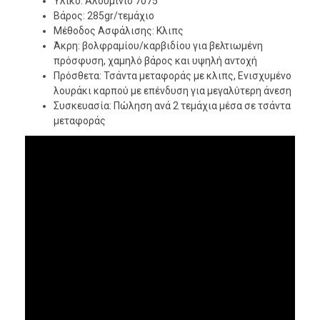
Υλικό: Αλουμίνιο 7075
Βάρος: 285gr/τεμάχιο
Μέθοδος Ασφάλισης: Κλιπς
Άκρη: βολφραμίου/καρβιδίου για βελτιωμένη
πρόσφυση, χαμηλό βάρος και υψηλή αντοχή
Πρόσθετα: Τσάντα μεταφοράς με κλιπς, Ενισχυμένο
λουράκι καρπού με επένδυση για μεγαλύτερη άνεση
Συσκευασία: Πώληση ανά 2 τεμάχια μέσα σε τσάντα
μεταφοράς