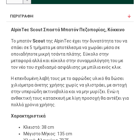
ΠΕΡΙΓΡΑΦΉ
AlpinTec Scout Σπαστά Μπατόν Πεζοπορίας, Κόκκινο
Το μπατόν
Scout
της AlpinTec έχει την δυνατότητα του να
σπάει σε 5 τμήματα με αποτέλεσμα να χωράει μέσα σε
οποιαδήποτε μικρή τσάντα πλάτης. Εύκολο στην
μεταφορά αλλά και εύκολο στην συναρμολόγηση του με
τον νέο του σχεδιασμό ασφάλισης με μπίλια ενός κλικ.
Η επενδυμένη λαβή τους με το αφρώδες υλικό θα δώσει
χιλιόμετρα άνετης χρήσης χωρίς να γλιστράει, με αντοχή
στην υπεριώδη ακτινοβολία και να μην μυρίζει. Ενώ η
ανθεκτική τους κατασκευή με λίγη προσοχή θα αντέξει για
πολλά χρόνια χρήσης.
Χαρακτηριστικά
Κλειστό: 38 cm
Μέγιστο Μήκος: 135 cm