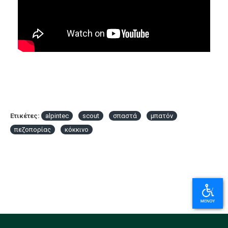
Ετικέτες:
alpintec
scout
σπαστά
μπατόν
πεζοπορίας
κόκκινο