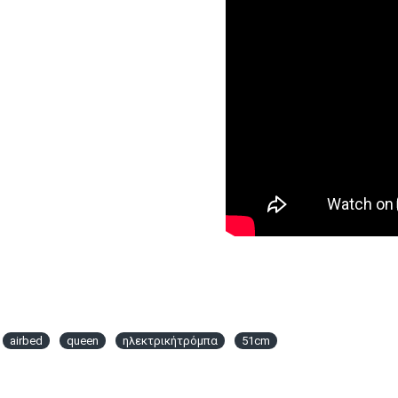
airbed
queen
ηλεκτρικήτρόμπα
51cm