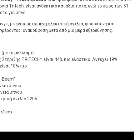
λογία
Tritech
, είναι ανθεκτικό και αξιόπιστο, ενώ το ύψος των 51
στο για ύπνο.
ινγκ, με
ενσωματωμένη ηλεκτρική αντλία
, φουσκωνη και
σφέροντας ανακούφιση μετά από μια μέρα εξερεύνησης.
(με το μαξιλάρι)
 Στήριξης TRITECH™ είναι 44% πιο ελαστικό. Αντέχει 19%
είναι 18% πιο
I-Beam”
νεια ύπνου
νεια ύπνου
τρική αντλία 220V
x 51cm