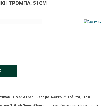
ΙΚΉ ΤΡΌΜΠΑ, 51CM
ΘΙ
πνου Tritech Airbed Queen με Ηλεκτρική Τρόμπα, 51cm
stway Tritech Queen 51
cm
προσφέρει άνετο ύπνο είτε στο σπίτι