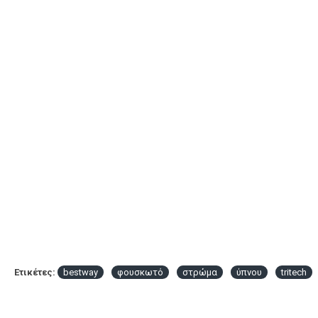
Ετικέτες:
bestway
φουσκωτό
στρώμα
ύπνου
tritech