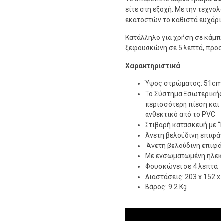
είτε στη εξοχή. Με την τεχνο
εκατοστών το καθιστά ευχάρι
Κατάλληλο για χρήση σε κάμπ
ξεφουσκώνη σε 5 λεπτά, προ
Χαρακτηριστικά
Ύψος στρώματος: 51cm 
Το Σύστημα Εσωτερικής
περισσότερη πίεση και 
ανθεκτικό από το PVC
Στιβαρή κατασκευή με “
Άνετη βελούδινη επιφά
Άνετη βελούδινη επιφά
Με ενσωματωμένη ηλεκ
Φουσκώνει σε 4 λεπτά
Διαστάσεις: 203 x 152 
Βάρος: 9.2 Kg