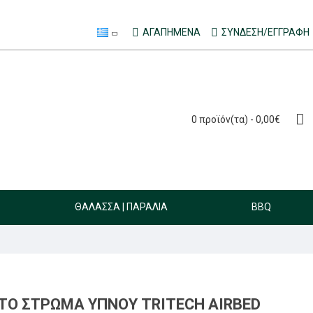
ΑΓΑΠΗΜΈΝΑ
ΣΎΝΔΕΣΗ/ΕΓΓΡΑΦΉ
0 προϊόν(τα) - 0,00€
ΘΆΛΑΣΣΑ | ΠΑΡΑΛΊΑ
BBQ
Ό ΣΤΡΏΜΑ ΎΠΝΟΥ TRITECH AIRBED