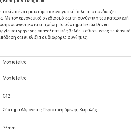
tic, Καραμπίνα Magnum
etic
είναι ένα ημιαυτόματο κυνηγετικό όπλο που συνδυάζει
α. Με τον εργονομικό σχεδιασμό και τη συνθετική του κατασκευή,
η και άνεση κατά τη χρήση. Το σύστημα Inertia Driven
υργία και γρήγορες επαναληπτικές βολές, καθιστώντας το ιδανικό
απόδοση και ευελιξία σε διάφορες συνθήκες.
Montefeltro
Montefeltro
C12
Σύστημα Αδράνειας Περιστρεφόμενης Κεφαλής
76mm