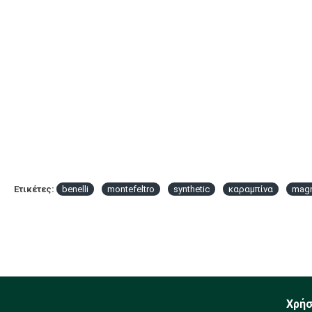
Ετικέτες:
benelli
montefeltro
synthetic
καραμπίνα
mag
Χρήσ