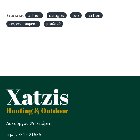
Ετικέτες:
pathos
saragos
evo
carbon
ψαροντούφεκο
μουλινέ
Λυκούργου 29, Σπάρτη
τηλ. 2731 021685