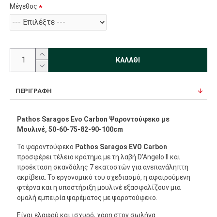
Μέγεθος
ΚΑΛΆΘΙ
ΠΕΡΙΓΡΑΦΉ
Pathos Saragos Evo Carbon Ψαροντούφεκο με
Μουλινέ, 50-60-75-82-90-100cm
Το ψαροντούφεκο
Pathos Saragos EVO Carbon
προσφέρει τέλειο κράτημα με τη λαβή D'Angelo II και
προέκταση σκανδάλης 7 εκατοστών για ανεπανάληπτη
ακρίβεια. Το εργονομικό του σχεδιασμό, η αφαιρούμενη
φτέρνα και η υποστήριξη μουλινέ εξασφαλίζουν μια
ομαλή εμπειρία ψαρέματος με ψαροτούφεκο.
Είναι ελαφρύ και ισχυρό, χάρη στον σωλήνα