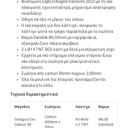
Ανατομική λαβή D'Angelo II έκδοση 2023 με τη νέα
πλευρικής σχοινοπιάστρα, μηχανισμό ανάστροφης
σκανδάλης
Οδηγό σε όλο το μήκος του όπλου
Η νέα κεφαλή για δύο λάστιχα , ανυψώνει το
λάστιχο ώστε να τρέχει παράλληλα με το σωλήνα
Βέργα Sandvik Ø6,50mm με καρχαριάκια,
εξασφαλίζουν τέλεια ακρίβεια
2 x Ø14 TNT RED λάστιχα δετά για εξαιρετική ισχύ
Έρχεται με νέο στήριγμα οπλισμού στέρνου & και
νέο οδηγό στο σωλήνα με ηλεκτροστατική
επίστρωση
Σωλήνα από carbon 30mm πάχους 2,00mm.
Όλα τα μουλινέ της εταιρίας προσαρμόζονται
εύκολα στο όπλο
Τεχνικά Χαρακτηριστικά
Μέγεθος
Σωλήνας
Λάστιχα
Βέργα
Carbon
Saragos Evo
Φ14mm
Φ6,50
Φ30mm x
Carbon 50
x 2 TNT
Sandvick
50cm