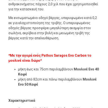
ανθρακονήματος πάχους 2,0 χιλ που έχει χρησιμοποιηθεί
για την κατασκευή του.
Με ενσωματωμένο οδηγό βέργας, υπερυψωμένο κατά 0,2
εκ για ελαχιστοποίηση της τριβής. Ο υπερυψωμένος
οδηγός βέργας προσφέρει μεγαλύτερη ακαμψία στον
σωλήνα, ακρίβεια στην βολή και μειωμένη τριβή της
βέργας κατά την απελευθέρωση.
*Με την αγορά ενός Pathos Saragos Evo Carbon το
μουλινέ είναι δώρο*
μήκη έως και 75cm περιλαμβάνουν
Μουλινέ Evo 40
Καφέ
μήκη από 82cm και πάνω περιλαμβάνουν
Μουλινέ
Evo 50 Καφέ
Χαρακτηριστικά