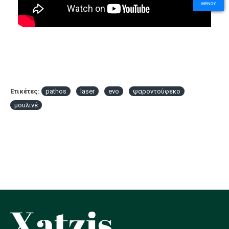
Ετικέτες:
pathos
laser
evo
ψαροντούφεκο
μουλινέ