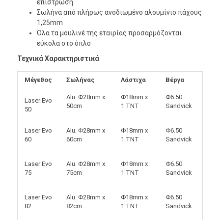
επίστρωση
Σωλήνα από πλήρως ανοδιωμένο αλουμίνιο πάχους
1,25mm
Όλα τα μουλινέ της εταιρίας προσαρμόζονται
εύκολα στο όπλο
Τεχνικά
Χαρακτηριστικά
Μέγεθος
Σωλήνας
Λάστιχα
Βέργα
Alu. Φ28mm x
Φ18mm x
Φ6.50
Laser Evo
50cm
1 TNT
Sandvick
50
Laser Evo
Alu. Φ28mm x
Φ18mm x
Φ6.50
60
60cm
1 TNT
Sandvick
Laser Evo
Alu. Φ28mm x
Φ18mm x
Φ6.50
75
75cm
1 TNT
Sandvick
Laser Evo
Alu. Φ28mm x
Φ18mm x
Φ6.50
82
82cm
1 TNT
Sandvick