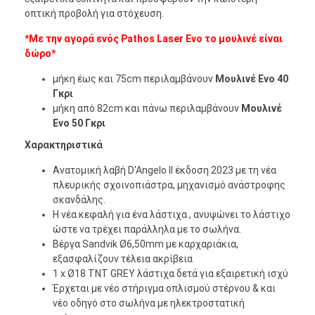
οπτική προβολή για στόχευση.
*Με την αγορά ενός Pathos Laser Evo το μουλινέ είναι
δώρο*
μήκη έως και 75cm περιλαμβάνουν
Μουλινέ Evo 40
Γκρι
μήκη από 82cm και πάνω περιλαμβάνουν
Μουλινέ
Evo 50 Γκρι
Χαρακτηριστικά
Ανατομική λαβή D'Angelo II έκδοση 2023 με τη νέα
πλευρικής σχοινοπιάστρα, μηχανισμό ανάστροφης
σκανδάλης.
Η νέα κεφαλή για ένα λάστιχα , ανυψώνει το λάστιχο
ώστε να τρέχει παράλληλα με το σωλήνα.
Βέργα Sandvik Ø6,50mm με καρχαριάκια,
εξασφαλίζουν τέλεια ακρίβεια
1 x Ø18 TNT GREY λάστιχα δετά για εξαιρετική ισχύ
Έρχεται με νέο στήριγμα οπλισμού στέρνου & και
νέο οδηγό στο σωλήνα με ηλεκτροστατική