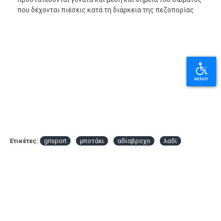
που δέχονται πιέσεις κατά τη διάρκεια της πεζοπορίας
Ετικέτες:
grisport
μποτάκι
αδίαβροχο
λαδί