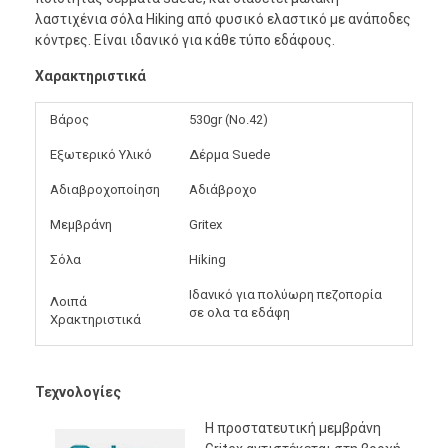
λαστιχένια σόλα Hiking από φυσικό ελαστικό με ανάποδες
κόντρες. Είναι ιδανικό για κάθε τύπο εδάφους.
Χαρακτηριστικά
Βάρος
530gr (No.42)
Εξωτερικό Υλικό
Δέρμα Suede
Αδιαβροχοποίηση
Αδιάβροχο
Μεμβράνη
Gritex
Σόλα
Hiking
Ιδανικό για πολύωρη πεζοπορία
Λοιπά
σε ολα τα εδάφη
Χρακτηριστικά
Τεχνολογίες
Η προστατευτική μεμβράνη