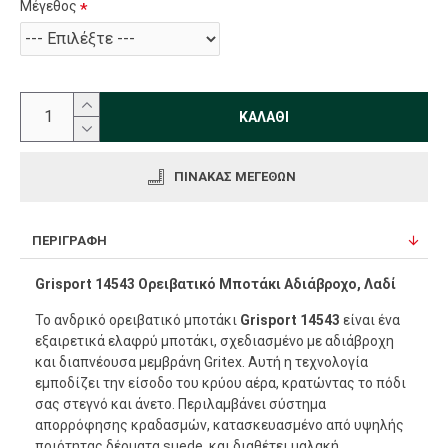
Μέγεθος
ΚΑΛΆΘΙ
ΠΊΝΑΚΑΣ ΜΕΓΕΘΏΝ
ΠΕΡΙΓΡΑΦΉ
Grisport 14543 Ορειβατικό Μποτάκι Αδιάβροχο, Λαδί
Το ανδρικό ορειβατικό μποτάκι
Grisport 14543
είναι ένα
εξαιρετικά ελαφρύ μποτάκι, σχεδιασμένο με αδιάβροχη
και διαπνέουσα μεμβράνη Gritex. Αυτή η τεχνολογία
εμποδίζει την είσοδο του κρύου αέρα, κρατώντας το πόδι
σας στεγνό και άνετο. Περιλαμβάνει σύστημα
απορρόφησης κραδασμών, κατασκευασμένο από υψηλής
ποιότητας δέρματα suede, και διαθέτει μαλακή