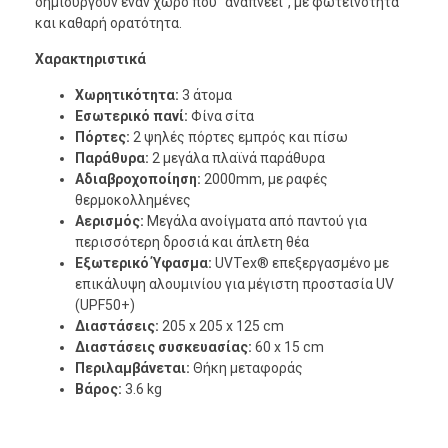
δημιουργούν έναν χώρο που “αναπνέει”, με φωτεινότητα
και καθαρή ορατότητα.
Χαρακτηριστικά
Χωρητικότητα:
3 άτομα
Εσωτερικό πανί:
Φίνα σίτα
Πόρτες:
2 ψηλές πόρτες εμπρός και πίσω
Παράθυρα:
2 μεγάλα πλαϊνά παράθυρα
Αδιαβροχοποίηση:
2000mm, με ραφές
θερμοκολλημένες
Αερισμός:
Μεγάλα ανοίγματα από παντού για
περισσότερη δροσιά και άπλετη θέα
Εξωτερικό Ύφασμα:
UVTex® επεξεργασμένο με
επικάλυψη αλουμινίου για μέγιστη προστασία UV
(UPF50+)
Διαστάσεις:
205 x 205 x 125 cm
Διαστάσεις συσκευασίας:
60 x 15 cm
Περιλαμβάνεται:
Θήκη μεταφοράς
Βάρος:
3.6 kg