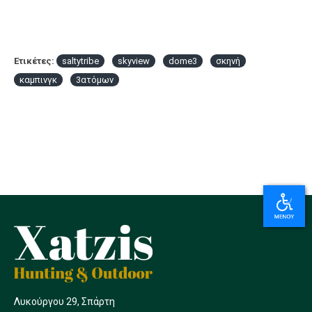
Ετικέτες:
saltytribe
skyview
dome3
σκηνή
καμπινγκ
3ατόμων
Λυκούργου 29, Σπάρτη