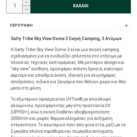
ΚΑΛΆΘΙ
ΠΕΡΙΓΡΑΦΉ
Salty Tribe Sky View Dome 3 Σκηνή Camping, 3 Ατόμων
Η Salty Tribe Sky View Dome 3 είναι μια σκηνή camping
σχεδιασμένη για να συνδυάζει απλότητα στο στήσιμο με
πλούσιες τεχνικές λεπτομέρειες. Με μοντέρνο design και
“sky view” αίσθηση, προσφέρει άπλετη δροσιά, καλύτερο
αερισμό και υπαίθρια άνεση, ιδανική για ολιγοήμερες
αποδράσεις, ειδικά για ζευγάρια που θέλουν χώρο και θέα
μέσα στη φύση.
Το εξωτερικό ύφασμα είναι UVTex® με επικάλυψη
αλουμινίου, προσφέροντας μέγιστη προστασία UV
(UPF50+), ενώ η σκηνή διαθέτει αδιαβροχοποίηση
2000mm και ραφές θερμοκολλημένες για αυξημένη
στεγανότητα. Το εσωτερικό πανί από φίνα σίτα, μαζί με τα
2 μεγάλα πλαϊνά παράθυρα και τα μεγάλα ανοίγματα,