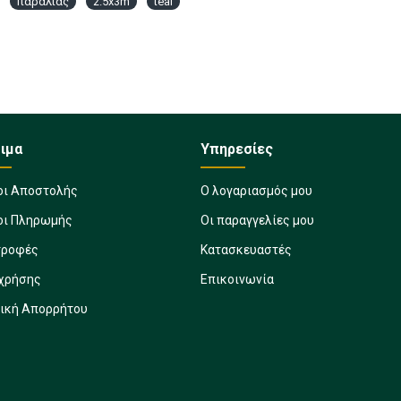
παραλίας
2.5x3m
teal
ιμα
Υπηρεσίες
οι Αποστολής
Ο λογαριασμός μου
οι Πληρωμής
Οι παραγγελίες μου
τροφές
Κατασκευαστές
 χρήσης
Επικοινωνία
τική Απορρήτου