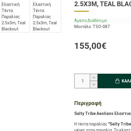
2.5X3M, TEAL BL
Άμεσα Διαθέσιμο
Μοντέλο:
TSO-087
155,00€
ΚΑΛ
Περιγραφή
Salty Tribe Aeolians Ελαστι
Η τέντα παραλίας
"Salty Tribe
μέρες στην παραλία. Το ελασ