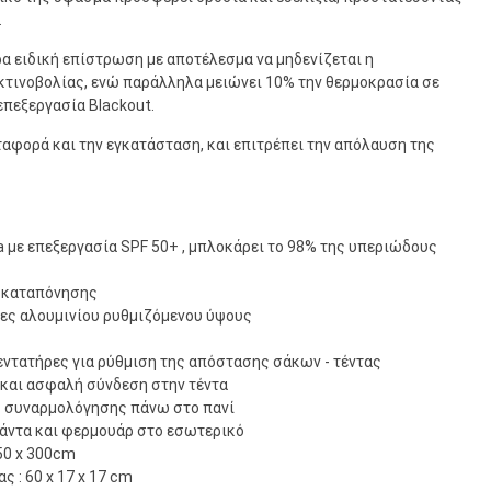
.
ρα ειδική επίστρωση με αποτέλεσμα να μηδενίζεται η
κτινοβολίας, ενώ παράλληλα μειώνει 10% την θερμοκρασία σε
επεξεργασία Blackout.
ταφορά και την εγκατάσταση, και επιτρέπει την απόλαυση της
ra με επεξεργασία SPF 50+ , μπλοκάρει το 98% της υπεριώδους
α καταπόνησης
ες αλουμινίου ρυθμιζόμενου ύψους
εντατήρες για ρύθμιση της απόστασης σάκων - τέντας
 και ασφαλή σύνδεση στην τέντα
 συναρμολόγησης πάνω στο πανί
άντα και φερμουάρ στο εσωτερικό
50 x 300cm
ας :
60 x 17 x 17 cm