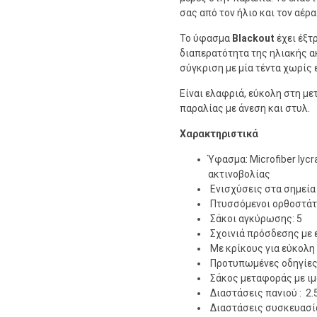
σας από τον ήλιο και τον αέρα
Το ύφασμα
Blackout
έχει έξτ
διαπερατότητα της ηλιακής α
σύγκριση με μία τέντα χωρίς 
Είναι ελαφριά, εύκολη στη με
παραλίας με άνεση και στυλ.
Xαρακτηριστικά
Ύφασμα: Microfiber lyc
ακτινοβολίας
Ενισχύσεις στα σημεί
Πτυσσόμενοι ορθοστάτ
Σάκοι αγκύρωσης: 5
Σχοινιά πρόσδεσης με 
Με κρίκους για εύκολη
Προτυπωμένες οδηγίες
Σάκος μεταφοράς με ιμ
Διαστάσεις πανιού : 2.
Διαστάσεις συσκευασί