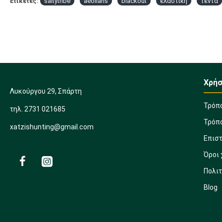
Ετικέτες:
saltytribe
aeolians
blackout
ελαστική
τεντα
Χρήσ
Λυκούργου 29, Σπάρτη
Τρόπ
τηλ. 2731 021685
Τρόπ
xatzishunting@gmail.com
Επισ
Όροι
Πολι
Blog