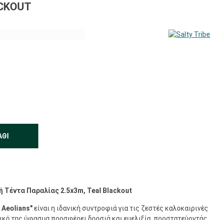
ACKOUT
ΆΘΙ
κή Τέντα Παραλίας 2.5x3m, Teal Blackout
 Aeolians"
είναι η ιδανική συντροφιά για τις ζεστές καλοκαιρινές
τικό της ύφασμα προσφέρει δροσιά και ευελιξία, προστατεύοντάς