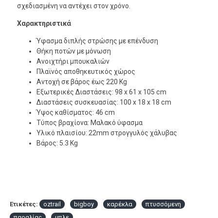
σχεδιασμένη να αντέχει στον χρόνο.
Χαρακτηριστικά
Ύφασμα διπλής στρώσης με επένδυση
Θήκη ποτών με μόνωση
Ανοιχτήρι μπουκαλιών
Πλαϊνός αποθηκευτικός χώρος
Αντοχή σε βάρος έως 220 Kg
Εξωτερικές Διαστάσεις: 98 x 61 x 105 cm
Διαστάσεις συσκευασίας: 100 x 18 x 18 cm
Ύψος καθίσματος: 46 cm
Τύπος βραχίονα: Μαλακό ύφασμα
Υλικό πλαισίου: 22mm στρογγυλός χάλυβας
Βάρος: 5.3 Kg
Ετικέτες:
oztrail
bigboy
καρέκλα
πτυσσόμενη
παραλίας
μπλε