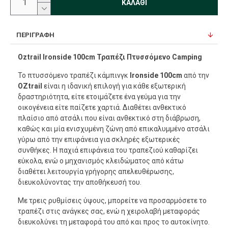
ΚΑΛΆΘΙ
ΠΕΡΙΓΡΑΦΉ
Oztrail Ironside 100cm Τραπέζι Πτυσσόμενο Camping
Το πτυσσόμενο τραπέζι κάμπινγκ
Ironside 100cm
από την
OZtrail
είναι η ιδανική επιλογή για κάθε εξωτερική
δραστηριότητα, είτε ετοιμάζετε ένα γεύμα για την
οικογένεια είτε παίζετε χαρτιά. Διαθέτει ανθεκτικό
πλαίσιο από ατσάλι που είναι ανθεκτικό στη διάβρωση,
καθώς και μία ενισχυμένη ζώνη από επικαλυμμένο ατσάλι
γύρω από την επιφάνεια για σκληρές εξωτερικές
συνθήκες. Η παχιά επιφάνεια του τραπεζιού καθαρίζει
εύκολα, ενώ ο μηχανισμός κλειδώματος από κάτω
διαθέτει λειτουργία γρήγορης απελευθέρωσης,
διευκολύνοντας την αποθήκευσή του.
Με τρεις ρυθμίσεις ύψους, μπορείτε να προσαρμόσετε το
τραπέζι στις ανάγκες σας, ενώ η χειρολαβή μεταφοράς
διευκολύνει τη μεταφορά του από και προς το αυτοκίνητο.