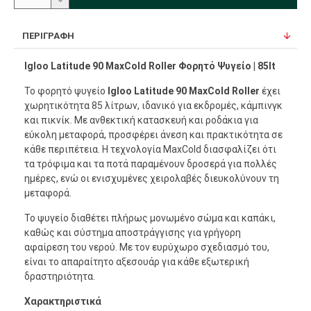
ΠΕΡΙΓΡΑΦΉ
Igloo Latitude 90 MaxCold Roller Φορητό Ψυγείο | 85lt
Το φορητό ψυγείο
Igloo Latitude 90 MaxCold Roller
έχει
χωρητικότητα 85 λίτρων, ιδανικό για εκδρομές, κάμπινγκ
και πικνίκ. Με ανθεκτική κατασκευή και ροδάκια για
εύκολη μεταφορά, προσφέρει άνεση και πρακτικότητα σε
κάθε περιπέτεια. Η τεχνολογία MaxCold διασφαλίζει ότι
τα τρόφιμα και τα ποτά παραμένουν δροσερά για πολλές
ημέρες, ενώ οι ενισχυμένες χειρολαβές διευκολύνουν τη
μεταφορά.
Το ψυγείο διαθέτει πλήρως μονωμένο σώμα και καπάκι,
καθώς και σύστημα αποστράγγισης για γρήγορη
αφαίρεση του νερού. Με τον ευρύχωρο σχεδιασμό του,
είναι το απαραίτητο αξεσουάρ για κάθε εξωτερική
δραστηριότητα.
Χαρακτηριστικά