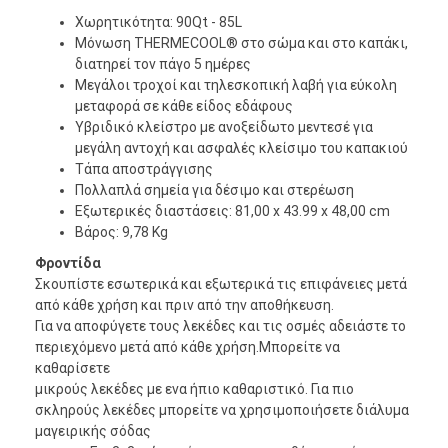
Χωρητικότητα: 90Qt - 85L
Μόνωση THERMECOOL® στο σώμα και στο καπάκι,
διατηρεί τον πάγο 5 ημέρες
Μεγάλοι τροχοί και τηλεσκοπική λαβή για εύκολη
μεταφορά σε κάθε είδος εδάφους
Υβριδικό κλείστρο με ανοξείδωτο μεντεσέ για
μεγάλη αντοχή και ασφαλές κλείσιμο του καπακιού
Τάπα αποστράγγισης
Πολλαπλά σημεία για δέσιμο και στερέωση
Εξωτερικές διαστάσεις: 81,00 x 43.99 x 48,00 cm
Βάρος: 9,78 Kg
Φροντίδα
Σκουπίστε εσωτερικά και εξωτερικά τις επιφάνειες μετά
από κάθε χρήση και πριν από την αποθήκευση.
Για να αποφύγετε τους λεκέδες και τις οσμές αδειάστε το
περιεχόμενο μετά από κάθε χρήση.Μπορείτε να
καθαρίσετε
μικρούς λεκέδες με ενα ήπιο καθαριστικό. Για πιο
σκληρούς λεκέδες μπορείτε να χρησιμοποιήσετε διάλυμα
μαγειρικής σόδας