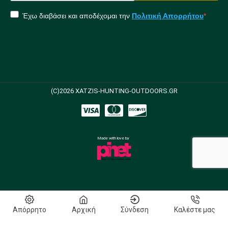
Έχω διαβάσει και αποδέχομαι την
Πολιτική Απορρήτου
(C)2026 XATZIS-HUNTING-OUTDOORS.GR
Made with love by
Απόρρητο
Αρχική
Σύνδεση
Καλέστε μας