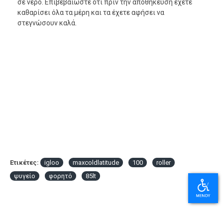
σε νερο. Επιβεβαιώστε ότι πριν την αποθήκευση έχετε
καθαρίσει όλα τα μέρη και τα έχετε αφήσει να
στεγνώσουν καλά.
Ετικέτες:
igloo
maxcoldlatitude
100
roller
ψυγείο
φορητό
85lt