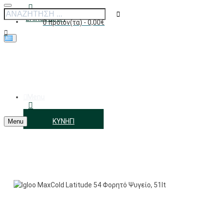
ΕΠΙΚΟΙΝΩΝΊΑ
0 προϊόν(τα) - 0,00€
Το καλάθι αγορών είναι άδειο!
Menu
ΑΓΑΠΗΜΈΝΑ
ΚΥΝΉΓΙ
Menu
ΣΎΝΔΕΣΗ/ΕΓΓΡΑΦΉ
Igloo MaxCold Latitude 54 Φορητό Ψυγείο, 51lt