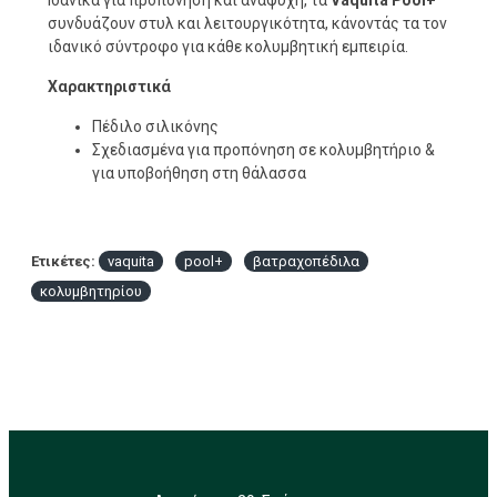
Ιδανικά για προπόνηση και αναψυχή, τα
Vaquita Pool+
συνδυάζουν στυλ και λειτουργικότητα, κάνοντάς τα τον
ιδανικό σύντροφο για κάθε κολυμβητική εμπειρία.
Χαρακτηριστικά
Πέδιλο σιλικόνης
Σχεδιασμένα για προπόνηση σε κολυμβητήριο &
για υποβοήθηση στη θάλασσα
Ετικέτες:
vaquita
pool+
βατραχοπέδιλα
κολυμβητηρίου