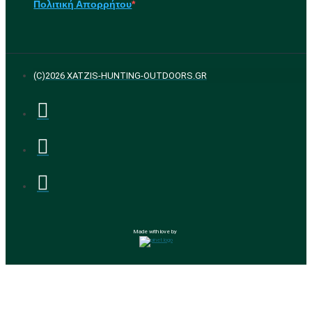
Πολιτική Απορρήτου
(C)2026 XATZIS-HUNTING-OUTDOORS.GR
Made with love by