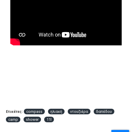
Ετικέτες:
compass
ηλιακή
ντουζιέρα
δαπέδου
camp
shower
11l