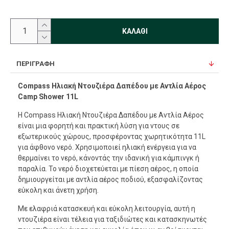
ΚΑΛΆΘΙ
ΠΕΡΙΓΡΑΦΉ
Compass Ηλιακή Ντουζιέρα Δαπέδου με Αντλία Αέρος
Camp Shower 11L
Η Compass Ηλιακή Ντουζιέρα Δαπέδου με Αντλία Αέρος
είναι μια φορητή και πρακτική λύση για ντους σε
εξωτερικούς χώρους, προσφέροντας χωρητικότητα 11L
για άφθονο νερό. Χρησιμοποιεί ηλιακή ενέργεια για να
θερμαίνει το νερό, κάνοντάς την ιδανική για κάμπινγκ ή
παραλία. Το νερό διοχετεύεται με πίεση αέρος, η οποία
δημιουργείται με αντλία αέρος ποδιού, εξασφαλίζοντας
εύκολη και άνετη χρήση.
Με ελαφριά κατασκευή και εύκολη λειτουργία, αυτή η
ντουζιέρα είναι τέλεια για ταξιδιώτες και κατασκηνωτές